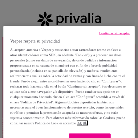
Continuar sin aceptar
Veepee respeta su privacidad
Al aceptar, autoriza a Veepee y sus socios a usar rastreadores (como cookies u
otros identificadores como SDK, en adelante "Cookies") y a procesar sus datos
personales (como sus datos de navegación, datos de pedidos e información
proporcionada en su cuenta de miembro) con el fin de ofrecerle publicidad
personalizada (incluida en su pantalla de televisión) y medir su rendimiento,
realizar ciertos análisis sobre la actividad de ventas y con fines de lucha contra el
fraude. Puede elegir entre estos diferentes usos haciendo clic en "Configurar" o
rechazar todo haciendo clic en el botón "Continuar sin aceptar". Sus elecciones se
aplican solo a este navegador y/o dispositivo. Puede cambiar sus opciones en
cualquier momento haciendo clic en el enlace “Configurar” accesible a través del
enlace "Política de Privacidad". Algunas Cookies depositadas también son
necesarias para el buen funcionamiento de nuestro servicio, como las que miden
el tráfico o permiten la presentación adaptada de nuestras ofertas, y no están
sujetas a consentimiento. Para obtener más información sobre las Cookies, puede
consultar nuestra Política de Cookies accesible
AQUÍ.