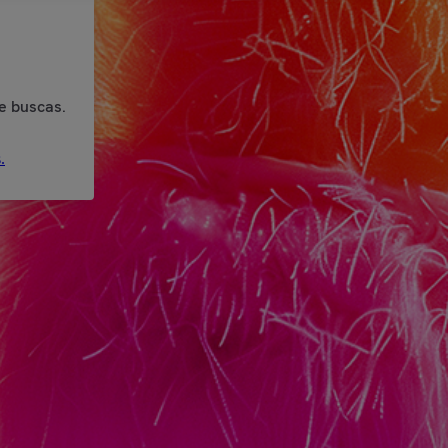
e buscas.
.