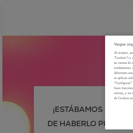
Veepee resp
Al aceptar, a
"Cookies") y 
su cuenta de 
rendimiento, r
diferentes us
se aplican so
“Configurar” 
buen funciona
ofertas, y no
de Cookies ac
¡ESTÁBAMOS SEGUR
DE HABERLO PUESTO