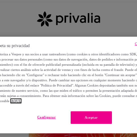
C
eta su privacidad
utoriza a Veepee y sus socios a usar rastreadores (como cookies u otros identificadores como SDK
a procesar sus datos personales (como sus datos de navegación, datos de pedidos e información 
miembro) con el fin de ofrecerle publicidad personalizada (incluida en su pantalla de televisión) 
ealizar ciertos análisis sobre la actividad de ventas y con fines de lucha contra el fraude. Puede el
os haciendo clic en "Configurar" o rechazar todo haciendo clic en el botón "Continuar sin aceptar"
lo a este navegador y/o dispositivo. Puede cambiar sus opciones en cualquier momento haciendo cl
accesible a través del enlace "Política de Privacidad". Algunas Cookies depositadas también son ne
miento de nuestro servicio, como las que miden el tráfico o permiten la presentación adaptada d
 están sujetas a consentimiento. Para obtener más información sobre las Cookies, puede consultar n
cesible
AQUÍ.
OS
Configurar
Aceptar
 POR