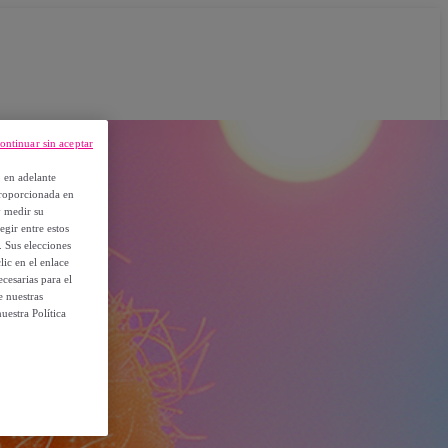
ontinuar sin aceptar
, en adelante
proporcionada en
y medir su
egir entre estos
. Sus elecciones
ic en el enlace
cesarias para el
e nuestras
uestra Política