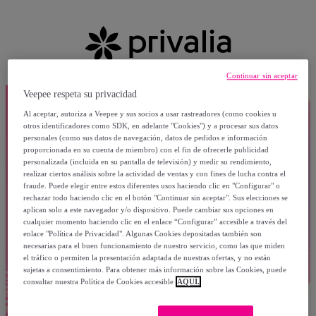
Continuar sin aceptar
Veepee respeta su privacidad
Al aceptar, autoriza a Veepee y sus socios a usar rastreadores (como cookies u
otros identificadores como SDK, en adelante "Cookies") y a procesar sus datos
personales (como sus datos de navegación, datos de pedidos e información
proporcionada en su cuenta de miembro) con el fin de ofrecerle publicidad
personalizada (incluida en su pantalla de televisión) y medir su rendimiento,
realizar ciertos análisis sobre la actividad de ventas y con fines de lucha contra el
fraude. Puede elegir entre estos diferentes usos haciendo clic en "Configurar" o
rechazar todo haciendo clic en el botón "Continuar sin aceptar". Sus elecciones se
aplican solo a este navegador y/o dispositivo. Puede cambiar sus opciones en
cualquier momento haciendo clic en el enlace “Configurar” accesible a través del
enlace "Política de Privacidad". Algunas Cookies depositadas también son
necesarias para el buen funcionamiento de nuestro servicio, como las que miden
el tráfico o permiten la presentación adaptada de nuestras ofertas, y no están
sujetas a consentimiento. Para obtener más información sobre las Cookies, puede
consultar nuestra Política de Cookies accesible
AQUÍ.