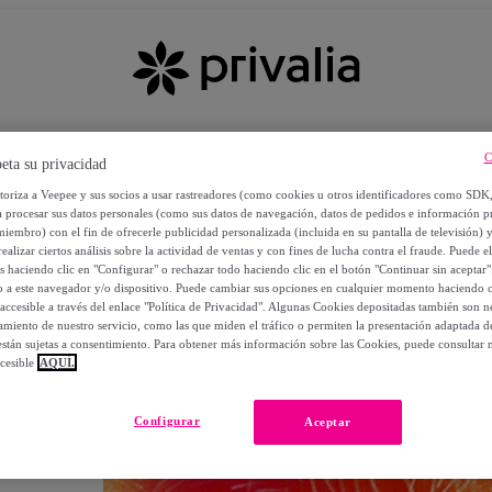
C
eta su privacidad
utoriza a Veepee y sus socios a usar rastreadores (como cookies u otros identificadores como SDK
a procesar sus datos personales (como sus datos de navegación, datos de pedidos e información 
miembro) con el fin de ofrecerle publicidad personalizada (incluida en su pantalla de televisión) 
ealizar ciertos análisis sobre la actividad de ventas y con fines de lucha contra el fraude. Puede el
os haciendo clic en "Configurar" o rechazar todo haciendo clic en el botón "Continuar sin aceptar"
lo a este navegador y/o dispositivo. Puede cambiar sus opciones en cualquier momento haciendo cl
accesible a través del enlace "Política de Privacidad". Algunas Cookies depositadas también son ne
miento de nuestro servicio, como las que miden el tráfico o permiten la presentación adaptada d
 están sujetas a consentimiento. Para obtener más información sobre las Cookies, puede consultar n
cesible
AQUÍ.
OS
Configurar
Aceptar
 POR