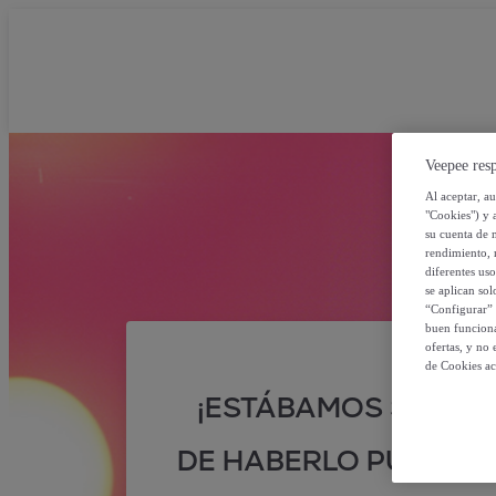
Veepee resp
Al aceptar, a
"Cookies") y 
su cuenta de 
rendimiento, r
diferentes us
se aplican so
“Configurar” 
buen funciona
ofertas, y no
de Cookies ac
¡ESTÁBAMOS SEGUR
DE HABERLO PUESTO