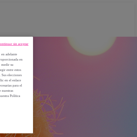
ontinuar sin aceptar
, en adelante
proporcionada en
y medir su
egir entre estos
. Sus elecciones
ic en el enlace
cesarias para el
e nuestras
uestra Política