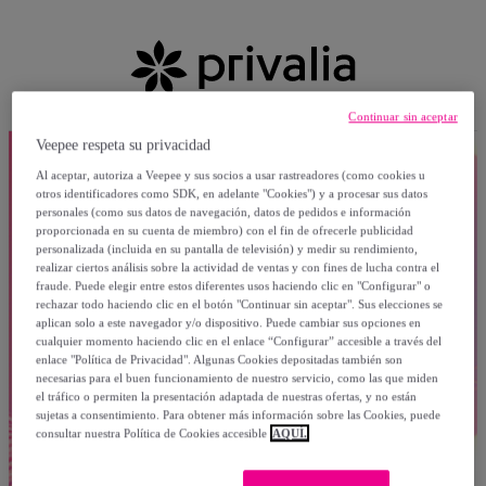
Continuar sin aceptar
Veepee respeta su privacidad
Al aceptar, autoriza a Veepee y sus socios a usar rastreadores (como cookies u
otros identificadores como SDK, en adelante "Cookies") y a procesar sus datos
personales (como sus datos de navegación, datos de pedidos e información
proporcionada en su cuenta de miembro) con el fin de ofrecerle publicidad
personalizada (incluida en su pantalla de televisión) y medir su rendimiento,
realizar ciertos análisis sobre la actividad de ventas y con fines de lucha contra el
fraude. Puede elegir entre estos diferentes usos haciendo clic en "Configurar" o
rechazar todo haciendo clic en el botón "Continuar sin aceptar". Sus elecciones se
aplican solo a este navegador y/o dispositivo. Puede cambiar sus opciones en
cualquier momento haciendo clic en el enlace “Configurar” accesible a través del
enlace "Política de Privacidad". Algunas Cookies depositadas también son
necesarias para el buen funcionamiento de nuestro servicio, como las que miden
el tráfico o permiten la presentación adaptada de nuestras ofertas, y no están
sujetas a consentimiento. Para obtener más información sobre las Cookies, puede
consultar nuestra Política de Cookies accesible
AQUÍ.