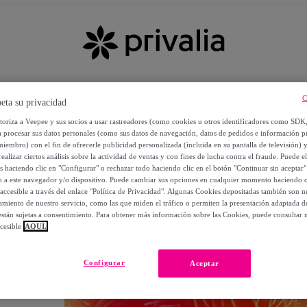
C
eta su privacidad
utoriza a Veepee y sus socios a usar rastreadores (como cookies u otros identificadores como SDK
a procesar sus datos personales (como sus datos de navegación, datos de pedidos e información 
miembro) con el fin de ofrecerle publicidad personalizada (incluida en su pantalla de televisión) 
ealizar ciertos análisis sobre la actividad de ventas y con fines de lucha contra el fraude. Puede el
os haciendo clic en "Configurar" o rechazar todo haciendo clic en el botón "Continuar sin aceptar"
lo a este navegador y/o dispositivo. Puede cambiar sus opciones en cualquier momento haciendo cl
accesible a través del enlace "Política de Privacidad". Algunas Cookies depositadas también son ne
miento de nuestro servicio, como las que miden el tráfico o permiten la presentación adaptada d
 están sujetas a consentimiento. Para obtener más información sobre las Cookies, puede consultar n
cesible
AQUÍ.
OS
Configurar
Aceptar
 POR