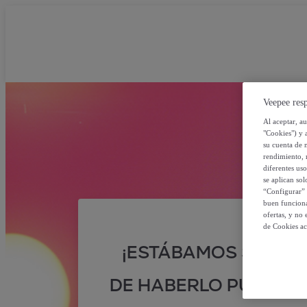
Veepee resp
Al aceptar, a
"Cookies") y 
su cuenta de 
rendimiento, r
diferentes us
se aplican so
“Configurar” 
buen funciona
ofertas, y no
de Cookies ac
¡ESTÁBAMOS SEGUR
DE HABERLO PUESTO