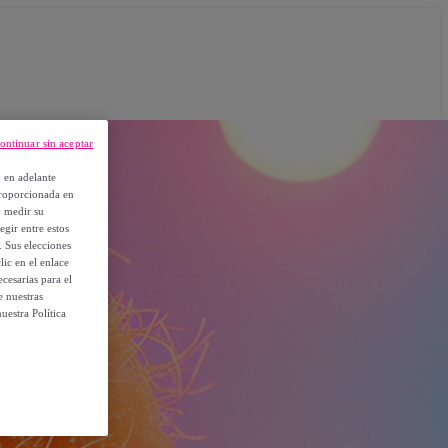
ontinuar sin aceptar
, en adelante
proporcionada en
y medir su
egir entre estos
. Sus elecciones
ic en el enlace
cesarias para el
e nuestras
uestra Política