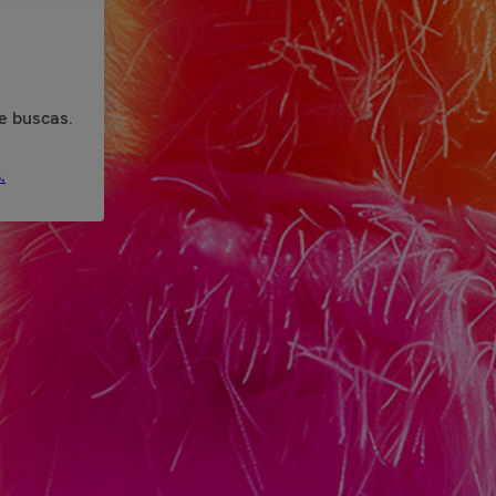
e buscas.
.