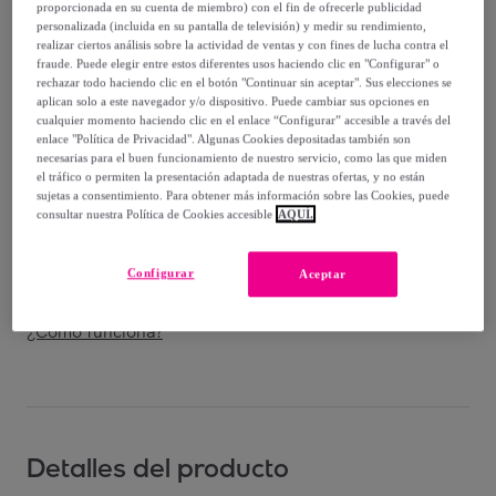
-
30
%
proporcionada en su cuenta de miembro) con el fin de ofrecerle publicidad
personalizada (incluida en su pantalla de televisión) y medir su rendimiento,
Vendido por
D.Franklin
realizar ciertos análisis sobre la actividad de ventas y con fines de lucha contra el
fraude. Puede elegir entre estos diferentes usos haciendo clic en "Configurar" o
rechazar todo haciendo clic en el botón "Continuar sin aceptar". Sus elecciones se
aplican solo a este navegador y/o dispositivo. Puede cambiar sus opciones en
cualquier momento haciendo clic en el enlace “Configurar” accesible a través del
enlace "Política de Privacidad". Algunas Cookies depositadas también son
Entrega
necesarias para el buen funcionamiento de nuestro servicio, como las que miden
el tráfico o permiten la presentación adaptada de nuestras ofertas, y no están
sujetas a consentimiento. Para obtener más información sobre las Cookies, puede
Envío gratis
consultar nuestra Política de Cookies accesible
AQUÍ.
Entrega: Entre el
11/08
y el
14/08
Configurar
Aceptar
¿Cómo funciona?
Detalles del producto