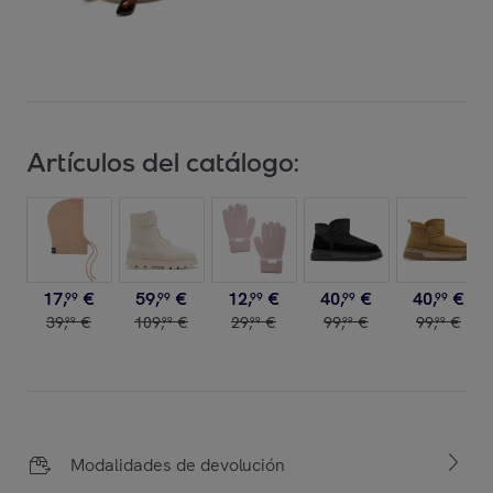
Artículos del catálogo:
17
,
€
59
,
€
12
,
€
40
,
€
40
,
€
99
99
99
99
99
39
,
€
109
,
€
29
,
€
99
,
€
99
,
€
99
99
99
99
99
Modalidades de devolución