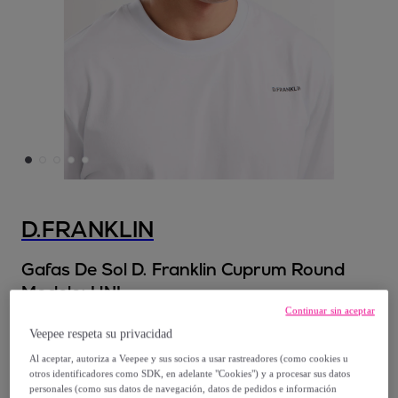
D.FRANKLIN
Gafas De Sol D. Franklin Cuprum Round
Modelo:
UNI
Continuar sin aceptar
41
,
€
Veepee respeta su privacidad
99
Al aceptar, autoriza a Veepee y sus socios a usar rastreadores (como cookies u
otros identificadores como SDK, en adelante "Cookies") y a procesar sus datos
59
,
€
99
personales (como sus datos de navegación, datos de pedidos e información