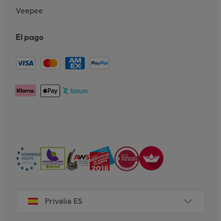
Veepee
El pago
Privalia ES