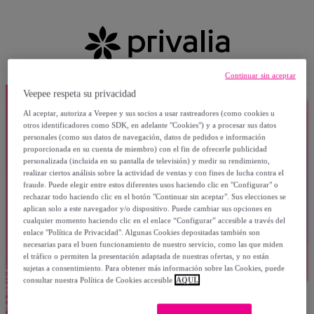
Continuar sin aceptar
Veepee respeta su privacidad
Al aceptar, autoriza a Veepee y sus socios a usar rastreadores (como cookies u
otros identificadores como SDK, en adelante "Cookies") y a procesar sus datos
personales (como sus datos de navegación, datos de pedidos e información
proporcionada en su cuenta de miembro) con el fin de ofrecerle publicidad
personalizada (incluida en su pantalla de televisión) y medir su rendimiento,
realizar ciertos análisis sobre la actividad de ventas y con fines de lucha contra el
fraude. Puede elegir entre estos diferentes usos haciendo clic en "Configurar" o
rechazar todo haciendo clic en el botón "Continuar sin aceptar". Sus elecciones se
aplican solo a este navegador y/o dispositivo. Puede cambiar sus opciones en
cualquier momento haciendo clic en el enlace “Configurar” accesible a través del
enlace "Política de Privacidad". Algunas Cookies depositadas también son
necesarias para el buen funcionamiento de nuestro servicio, como las que miden
el tráfico o permiten la presentación adaptada de nuestras ofertas, y no están
sujetas a consentimiento. Para obtener más información sobre las Cookies, puede
consultar nuestra Política de Cookies accesible
AQUÍ.