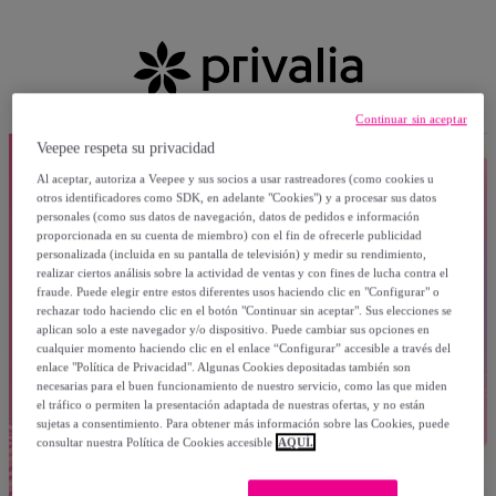
Continuar sin aceptar
Veepee respeta su privacidad
Al aceptar, autoriza a Veepee y sus socios a usar rastreadores (como cookies u
otros identificadores como SDK, en adelante "Cookies") y a procesar sus datos
personales (como sus datos de navegación, datos de pedidos e información
proporcionada en su cuenta de miembro) con el fin de ofrecerle publicidad
personalizada (incluida en su pantalla de televisión) y medir su rendimiento,
realizar ciertos análisis sobre la actividad de ventas y con fines de lucha contra el
fraude. Puede elegir entre estos diferentes usos haciendo clic en "Configurar" o
rechazar todo haciendo clic en el botón "Continuar sin aceptar". Sus elecciones se
aplican solo a este navegador y/o dispositivo. Puede cambiar sus opciones en
cualquier momento haciendo clic en el enlace “Configurar” accesible a través del
enlace "Política de Privacidad". Algunas Cookies depositadas también son
necesarias para el buen funcionamiento de nuestro servicio, como las que miden
el tráfico o permiten la presentación adaptada de nuestras ofertas, y no están
sujetas a consentimiento. Para obtener más información sobre las Cookies, puede
consultar nuestra Política de Cookies accesible
AQUÍ.