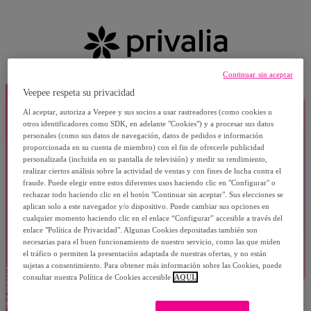
Continuar sin aceptar
Veepee respeta su privacidad
Al aceptar, autoriza a Veepee y sus socios a usar rastreadores (como cookies u
otros identificadores como SDK, en adelante "Cookies") y a procesar sus datos
personales (como sus datos de navegación, datos de pedidos e información
proporcionada en su cuenta de miembro) con el fin de ofrecerle publicidad
personalizada (incluida en su pantalla de televisión) y medir su rendimiento,
realizar ciertos análisis sobre la actividad de ventas y con fines de lucha contra el
fraude. Puede elegir entre estos diferentes usos haciendo clic en "Configurar" o
rechazar todo haciendo clic en el botón "Continuar sin aceptar". Sus elecciones se
aplican solo a este navegador y/o dispositivo. Puede cambiar sus opciones en
cualquier momento haciendo clic en el enlace “Configurar” accesible a través del
enlace "Política de Privacidad". Algunas Cookies depositadas también son
necesarias para el buen funcionamiento de nuestro servicio, como las que miden
el tráfico o permiten la presentación adaptada de nuestras ofertas, y no están
sujetas a consentimiento. Para obtener más información sobre las Cookies, puede
consultar nuestra Política de Cookies accesible
AQUÍ.