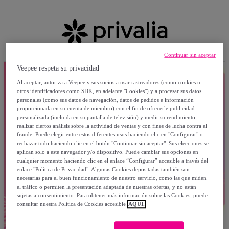
Continuar sin aceptar
Veepee respeta su privacidad
Al aceptar, autoriza a Veepee y sus socios a usar rastreadores (como cookies u
otros identificadores como SDK, en adelante "Cookies") y a procesar sus datos
personales (como sus datos de navegación, datos de pedidos e información
proporcionada en su cuenta de miembro) con el fin de ofrecerle publicidad
personalizada (incluida en su pantalla de televisión) y medir su rendimiento,
realizar ciertos análisis sobre la actividad de ventas y con fines de lucha contra el
fraude. Puede elegir entre estos diferentes usos haciendo clic en "Configurar" o
rechazar todo haciendo clic en el botón "Continuar sin aceptar". Sus elecciones se
aplican solo a este navegador y/o dispositivo. Puede cambiar sus opciones en
cualquier momento haciendo clic en el enlace “Configurar” accesible a través del
enlace "Política de Privacidad". Algunas Cookies depositadas también son
necesarias para el buen funcionamiento de nuestro servicio, como las que miden
el tráfico o permiten la presentación adaptada de nuestras ofertas, y no están
sujetas a consentimiento. Para obtener más información sobre las Cookies, puede
consultar nuestra Política de Cookies accesible
AQUÍ.