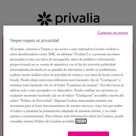
Continuar sin aceptar
Veepee respeta su privacidad
Al aceptar, autoriza a Veepee y sus socios a usar rastreadores (como cookies u
otros identificadores como SDK, en adelante "Cookies") y a procesar sus datos
personales (como sus datos de navegación, datos de pedidos e información
proporcionada en su cuenta de miembro) con el fin de ofrecerle publicidad
personalizada (incluida en su pantalla de televisión) y medir su rendimiento,
realizar ciertos análisis sobre la actividad de ventas y con fines de lucha contra el
fraude. Puede elegir entre estos diferentes usos haciendo clic en "Configurar" o
rechazar todo haciendo clic en el botón "Continuar sin aceptar". Sus elecciones se
aplican solo a este navegador y/o dispositivo. Puede cambiar sus opciones en
cualquier momento haciendo clic en el enlace “Configurar” accesible a través del
enlace "Política de Privacidad". Algunas Cookies depositadas también son
necesarias para el buen funcionamiento de nuestro servicio, como las que miden
el tráfico o permiten la presentación adaptada de nuestras ofertas, y no están
sujetas a consentimiento. Para obtener más información sobre las Cookies, puede
consultar nuestra Política de Cookies accesible
AQUÍ.