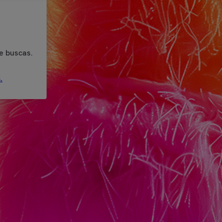
e buscas.
.