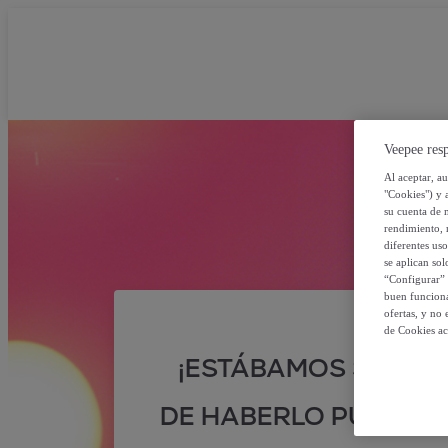
Veepee resp
Al aceptar, a
"Cookies") y 
su cuenta de 
rendimiento, r
diferentes us
se aplican so
“Configurar” 
buen funciona
ofertas, y no
de Cookies ac
¡ESTÁBAMOS SEGUR
DE HABERLO PUESTO