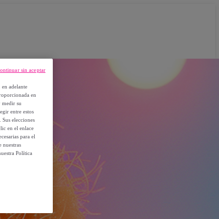
ontinuar sin aceptar
, en adelante
proporcionada en
y medir su
egir entre estos
. Sus elecciones
ic en el enlace
cesarias para el
e nuestras
uestra Política