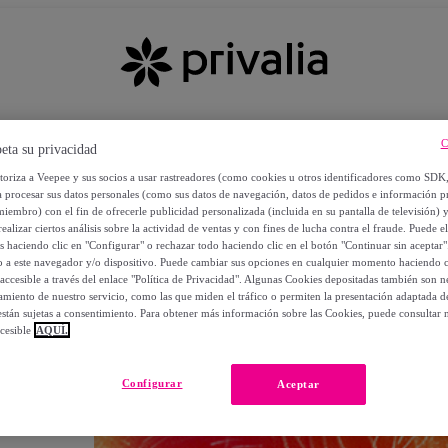
C
eta su privacidad
utoriza a Veepee y sus socios a usar rastreadores (como cookies u otros identificadores como SDK
a procesar sus datos personales (como sus datos de navegación, datos de pedidos e información 
miembro) con el fin de ofrecerle publicidad personalizada (incluida en su pantalla de televisión) 
ealizar ciertos análisis sobre la actividad de ventas y con fines de lucha contra el fraude. Puede el
os haciendo clic en "Configurar" o rechazar todo haciendo clic en el botón "Continuar sin aceptar"
lo a este navegador y/o dispositivo. Puede cambiar sus opciones en cualquier momento haciendo cl
accesible a través del enlace "Política de Privacidad". Algunas Cookies depositadas también son ne
miento de nuestro servicio, como las que miden el tráfico o permiten la presentación adaptada d
 están sujetas a consentimiento. Para obtener más información sobre las Cookies, puede consultar n
cesible
AQUÍ.
OS
Configurar
Aceptar
 POR