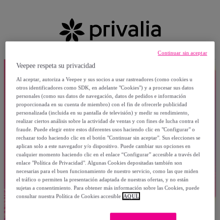
Continuar sin aceptar
Veepee respeta su privacidad
Al aceptar, autoriza a Veepee y sus socios a usar rastreadores (como cookies u
otros identificadores como SDK, en adelante "Cookies") y a procesar sus datos
personales (como sus datos de navegación, datos de pedidos e información
proporcionada en su cuenta de miembro) con el fin de ofrecerle publicidad
personalizada (incluida en su pantalla de televisión) y medir su rendimiento,
realizar ciertos análisis sobre la actividad de ventas y con fines de lucha contra el
fraude. Puede elegir entre estos diferentes usos haciendo clic en "Configurar" o
rechazar todo haciendo clic en el botón "Continuar sin aceptar". Sus elecciones se
aplican solo a este navegador y/o dispositivo. Puede cambiar sus opciones en
cualquier momento haciendo clic en el enlace “Configurar” accesible a través del
enlace "Política de Privacidad". Algunas Cookies depositadas también son
necesarias para el buen funcionamiento de nuestro servicio, como las que miden
el tráfico o permiten la presentación adaptada de nuestras ofertas, y no están
sujetas a consentimiento. Para obtener más información sobre las Cookies, puede
consultar nuestra Política de Cookies accesible
AQUÍ.