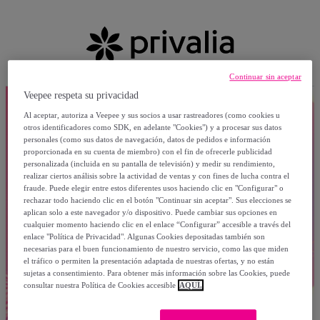
Continuar sin aceptar
Veepee respeta su privacidad
Al aceptar, autoriza a Veepee y sus socios a usar rastreadores (como cookies u
otros identificadores como SDK, en adelante "Cookies") y a procesar sus datos
personales (como sus datos de navegación, datos de pedidos e información
proporcionada en su cuenta de miembro) con el fin de ofrecerle publicidad
personalizada (incluida en su pantalla de televisión) y medir su rendimiento,
realizar ciertos análisis sobre la actividad de ventas y con fines de lucha contra el
fraude. Puede elegir entre estos diferentes usos haciendo clic en "Configurar" o
rechazar todo haciendo clic en el botón "Continuar sin aceptar". Sus elecciones se
aplican solo a este navegador y/o dispositivo. Puede cambiar sus opciones en
cualquier momento haciendo clic en el enlace “Configurar” accesible a través del
enlace "Política de Privacidad". Algunas Cookies depositadas también son
necesarias para el buen funcionamiento de nuestro servicio, como las que miden
el tráfico o permiten la presentación adaptada de nuestras ofertas, y no están
sujetas a consentimiento. Para obtener más información sobre las Cookies, puede
consultar nuestra Política de Cookies accesible
AQUÍ.