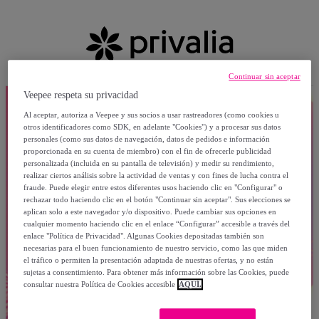
Continuar sin aceptar
Veepee respeta su privacidad
Al aceptar, autoriza a Veepee y sus socios a usar rastreadores (como cookies u
otros identificadores como SDK, en adelante "Cookies") y a procesar sus datos
personales (como sus datos de navegación, datos de pedidos e información
proporcionada en su cuenta de miembro) con el fin de ofrecerle publicidad
personalizada (incluida en su pantalla de televisión) y medir su rendimiento,
realizar ciertos análisis sobre la actividad de ventas y con fines de lucha contra el
fraude. Puede elegir entre estos diferentes usos haciendo clic en "Configurar" o
rechazar todo haciendo clic en el botón "Continuar sin aceptar". Sus elecciones se
aplican solo a este navegador y/o dispositivo. Puede cambiar sus opciones en
cualquier momento haciendo clic en el enlace “Configurar” accesible a través del
enlace "Política de Privacidad". Algunas Cookies depositadas también son
necesarias para el buen funcionamiento de nuestro servicio, como las que miden
el tráfico o permiten la presentación adaptada de nuestras ofertas, y no están
sujetas a consentimiento. Para obtener más información sobre las Cookies, puede
consultar nuestra Política de Cookies accesible
AQUÍ.