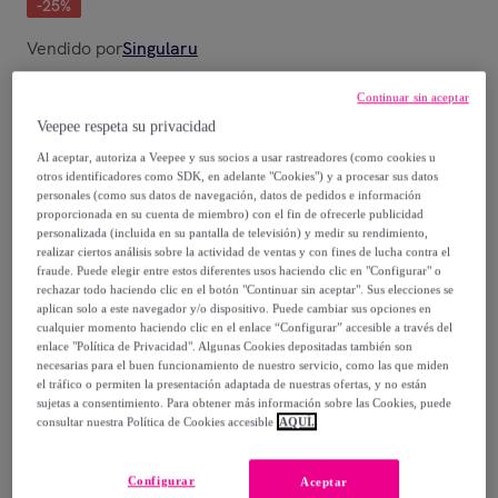
-
25
%
Vendido por
Singularu
Continuar sin aceptar
Veepee respeta su privacidad
Al aceptar, autoriza a Veepee y sus socios a usar rastreadores (como cookies u
Entrega
otros identificadores como SDK, en adelante "Cookies") y a procesar sus datos
personales (como sus datos de navegación, datos de pedidos e información
Entrega desde
2,99 €
proporcionada en su cuenta de miembro) con el fin de ofrecerle publicidad
personalizada (incluida en su pantalla de televisión) y medir su rendimiento,
realizar ciertos análisis sobre la actividad de ventas y con fines de lucha contra el
Gratis desde 30 € de compra
fraude. Puede elegir entre estos diferentes usos haciendo clic en "Configurar" o
rechazar todo haciendo clic en el botón "Continuar sin aceptar". Sus elecciones se
aplican solo a este navegador y/o dispositivo. Puede cambiar sus opciones en
Entrega: Entre el
09/08
y el
12/08
cualquier momento haciendo clic en el enlace “Configurar” accesible a través del
enlace "Política de Privacidad". Algunas Cookies depositadas también son
necesarias para el buen funcionamiento de nuestro servicio, como las que miden
¿Cómo funciona?
el tráfico o permiten la presentación adaptada de nuestras ofertas, y no están
sujetas a consentimiento. Para obtener más información sobre las Cookies, puede
consultar nuestra Política de Cookies accesible
AQUÍ.
Configurar
Aceptar