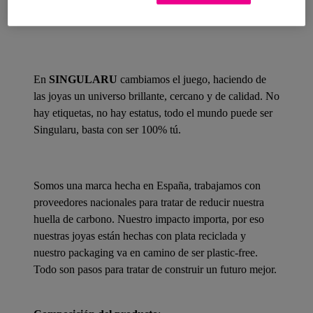
Detalles del producto
En
SINGULARU
cambiamos el juego, haciendo de
las joyas un universo brillante, cercano y de calidad. No
hay etiquetas, no hay estatus, todo el mundo puede ser
Singularu, basta con ser 100% tú.
Somos una marca hecha en España, trabajamos con
proveedores nacionales para tratar de reducir nuestra
huella de carbono. Nuestro impacto importa, por eso
nuestras joyas están hechas con plata reciclada y
nuestro packaging va en camino de ser plastic-free.
Todo son pasos para tratar de construir un futuro mejor.