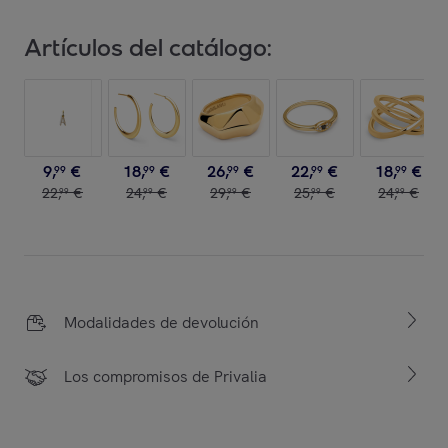
Artículos del catálogo:
9
,
€
18
,
€
26
,
€
22
,
€
18
,
€
99
99
99
99
99
22
,
€
24
,
€
29
,
€
25
,
€
24
,
€
99
99
99
99
99
Modalidades de devolución
Los compromisos de Privalia