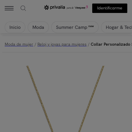
Identificarme
Inicio
Moda
Hogar & Tec
new
Summer Camp
Moda de mujer
/
Reloj y joyas para mujeres
/
Collar Personalizado 