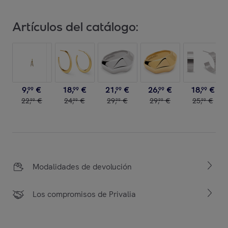
Artículos del catálogo:
9
,
€
18
,
€
21
,
€
26
,
€
18
,
€
99
99
99
99
99
22
,
€
24
,
€
29
,
€
29
,
€
25
,
€
99
99
99
99
99
Modalidades de devolución
Los compromisos de Privalia