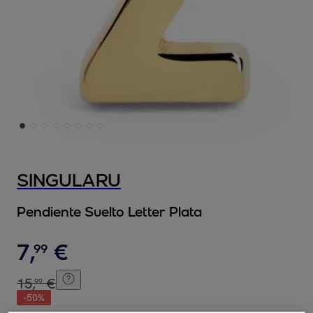
SINGULARU
Pendiente Suelto Letter Plata
7
,
€
99
15
,
€
99
-
50
%