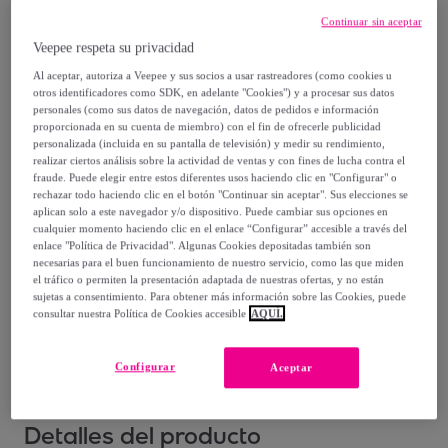
Vendido por
Singularu
Continuar sin aceptar
Veepee respeta su privacidad
Al aceptar, autoriza a Veepee y sus socios a usar rastreadores (como cookies u
otros identificadores como SDK, en adelante "Cookies") y a procesar sus datos
personales (como sus datos de navegación, datos de pedidos e información
Entrega
proporcionada en su cuenta de miembro) con el fin de ofrecerle publicidad
personalizada (incluida en su pantalla de televisión) y medir su rendimiento,
realizar ciertos análisis sobre la actividad de ventas y con fines de lucha contra el
Entrega desde
2,99 €
fraude. Puede elegir entre estos diferentes usos haciendo clic en "Configurar" o
rechazar todo haciendo clic en el botón "Continuar sin aceptar". Sus elecciones se
Gratis desde 30 € de compra
aplican solo a este navegador y/o dispositivo. Puede cambiar sus opciones en
cualquier momento haciendo clic en el enlace “Configurar” accesible a través del
enlace "Política de Privacidad". Algunas Cookies depositadas también son
Entrega: Entre el
09/08
y el
12/08
necesarias para el buen funcionamiento de nuestro servicio, como las que miden
el tráfico o permiten la presentación adaptada de nuestras ofertas, y no están
sujetas a consentimiento. Para obtener más información sobre las Cookies, puede
¿Cómo funciona?
consultar nuestra Política de Cookies accesible
AQUÍ.
Configurar
Aceptar
Detalles del producto