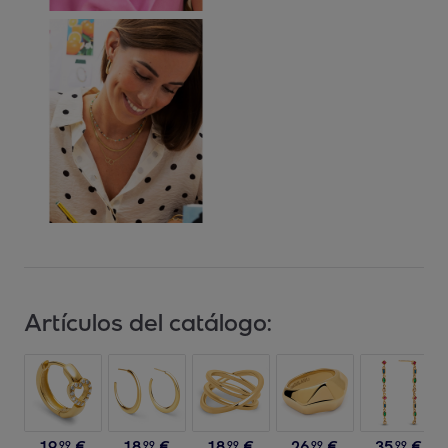
Artículos del catálogo:
19
,
€
18
,
€
18
,
€
26
,
€
35
,
€
99
99
99
99
99