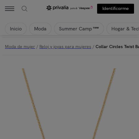
Identificarme
Inicio
Moda
Hogar & Tec
new
Summer Camp
Moda de mujer
/
Reloj y joyas para mujeres
/
Collar Circles Twist 