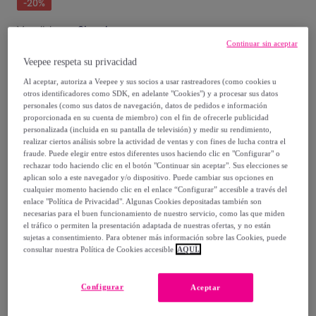
-
20
%
Vendido por
Singularu
Continuar sin aceptar
Veepee respeta su privacidad
Al aceptar, autoriza a Veepee y sus socios a usar rastreadores (como cookies u
otros identificadores como SDK, en adelante "Cookies") y a procesar sus datos
Entrega
personales (como sus datos de navegación, datos de pedidos e información
proporcionada en su cuenta de miembro) con el fin de ofrecerle publicidad
personalizada (incluida en su pantalla de televisión) y medir su rendimiento,
Entrega desde
2,99 €
realizar ciertos análisis sobre la actividad de ventas y con fines de lucha contra el
fraude. Puede elegir entre estos diferentes usos haciendo clic en "Configurar" o
Gratis desde 30 € de compra
rechazar todo haciendo clic en el botón "Continuar sin aceptar". Sus elecciones se
aplican solo a este navegador y/o dispositivo. Puede cambiar sus opciones en
cualquier momento haciendo clic en el enlace “Configurar” accesible a través del
Entrega: Entre el
10/08
y el
13/08
enlace "Política de Privacidad". Algunas Cookies depositadas también son
necesarias para el buen funcionamiento de nuestro servicio, como las que miden
el tráfico o permiten la presentación adaptada de nuestras ofertas, y no están
¿Cómo funciona?
sujetas a consentimiento. Para obtener más información sobre las Cookies, puede
consultar nuestra Política de Cookies accesible
AQUÍ.
Configurar
Aceptar