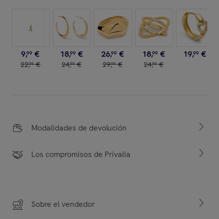
9
,
€
18
,
€
26
,
€
18
,
€
19
,
€
99
99
99
99
99
22
,
€
24
,
€
29
,
€
24
,
€
99
99
99
99
Modalidades de devolución
Los compromisos de Privalia
Sobre el vendedor