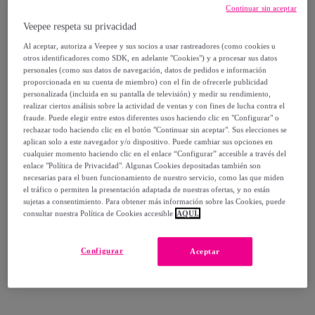
Continuar sin aceptar
15
,
€
99
Veepee respeta su privacidad
-
25
%
Al aceptar, autoriza a Veepee y sus socios a usar rastreadores (como cookies u
otros identificadores como SDK, en adelante "Cookies") y a procesar sus datos
Vendido por
Singularu
personales (como sus datos de navegación, datos de pedidos e información
proporcionada en su cuenta de miembro) con el fin de ofrecerle publicidad
personalizada (incluida en su pantalla de televisión) y medir su rendimiento,
realizar ciertos análisis sobre la actividad de ventas y con fines de lucha contra el
fraude. Puede elegir entre estos diferentes usos haciendo clic en "Configurar" o
rechazar todo haciendo clic en el botón "Continuar sin aceptar". Sus elecciones se
Entrega
aplican solo a este navegador y/o dispositivo. Puede cambiar sus opciones en
cualquier momento haciendo clic en el enlace “Configurar” accesible a través del
enlace "Política de Privacidad". Algunas Cookies depositadas también son
Entrega desde
2,99 €
necesarias para el buen funcionamiento de nuestro servicio, como las que miden
el tráfico o permiten la presentación adaptada de nuestras ofertas, y no están
Gratis desde 30 € de compra
sujetas a consentimiento. Para obtener más información sobre las Cookies, puede
consultar nuestra Política de Cookies accesible
AQUÍ.
Entrega: Entre el
11/08
y el
14/08
Configurar
Aceptar
¿Cómo funciona?