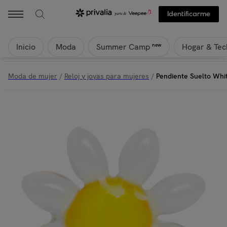
Identificarme
Inicio
Moda
Hogar & Tec
new
Summer Camp
Moda de mujer
/
Reloj y joyas para mujeres
/
Pendiente Suelto Whi