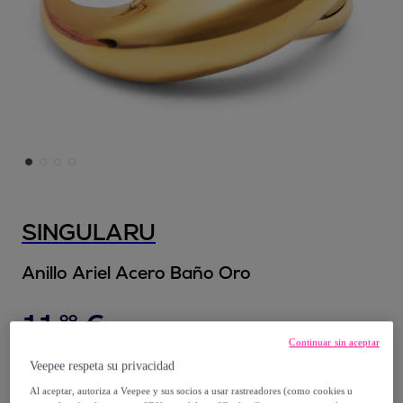
SINGULARU
Anillo Ariel Acero Baño Oro
11
,
€
99
Continuar sin aceptar
22
,
€
99
Veepee respeta su privacidad
-
47
%
Al aceptar, autoriza a Veepee y sus socios a usar rastreadores (como cookies u