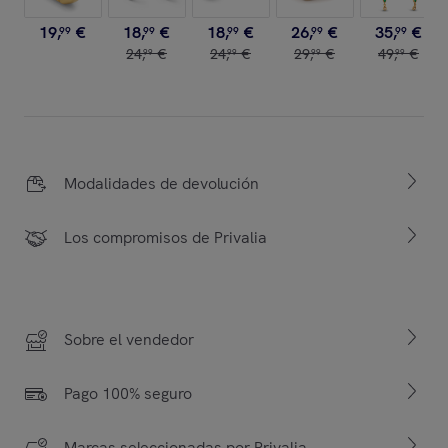
19
,
€
18
,
€
18
,
€
26
,
€
35
,
€
99
99
99
99
99
24
,
€
24
,
€
29
,
€
49
,
€
99
99
99
99
Modalidades de devolución
Los compromisos de Privalia
Sobre el vendedor
Pago 100% seguro
Marcas seleccionadas por Privalia