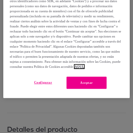
otros identificadores como SDK, en adelante "Cookies") y a procesar sus datos
Vendido por
Singularu
personales (como sus datos de navegación, datos de pedidos e información
proporcionada en su cuenta de miembro) con el fin de ofrecerle publicidad
personalizada (incluida en su pantalla de televisión) y medir su rendimiento,
realizar ciertos análisis sobre la actividad de ventas y con fines de lucha contra el
fraude. Puede elegir entre estos diferentes usos haciendo clic en "Configurar" o
rechazar todo haciendo clic en el botón "Continuar sin aceptar". Sus elecciones se
Entrega
aplican solo a este navegador y/o dispositivo. Puede cambiar sus opciones en
cualquier momento haciendo clic en el enlace “Configurar” accesible a través del
enlace "Política de Privacidad". Algunas Cookies depositadas también son
Entrega desde
2,99 €
necesarias para el buen funcionamiento de nuestro servicio, como las que miden
el tráfico o permiten la presentación adaptada de nuestras ofertas, y no están
Gratis desde 30 € de compra
sujetas a consentimiento. Para obtener más información sobre las Cookies, puede
consultar nuestra Política de Cookies accesible
AQUÍ.
Entrega: Entre el
10/08
y el
13/08
Configurar
Aceptar
¿Cómo funciona?
Detalles del producto