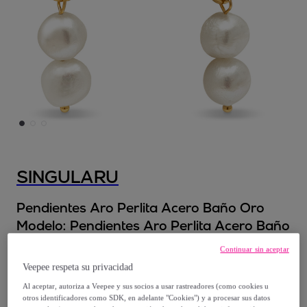
SINGULARU
Pendientes Aro Perlita Acero Baño Oro
Modelo:
Pendientes Aro Perlita Acero Baño
Oro
Continuar sin aceptar
Veepee respeta su privacidad
12
,
€
99
Al aceptar, autoriza a Veepee y sus socios a usar rastreadores (como cookies u
otros identificadores como SDK, en adelante "Cookies") y a procesar sus datos