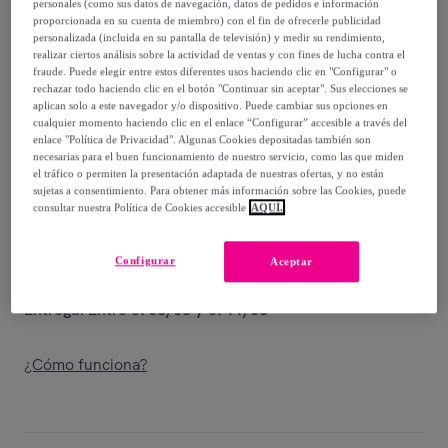
25
,
€
personales (como sus datos de navegación, datos de pedidos e información
99
proporcionada en su cuenta de miembro) con el fin de ofrecerle publicidad
-
50
%
personalizada (incluida en su pantalla de televisión) y medir su rendimiento,
realizar ciertos análisis sobre la actividad de ventas y con fines de lucha contra el
Vendido por
Singularu
fraude. Puede elegir entre estos diferentes usos haciendo clic en "Configurar" o
rechazar todo haciendo clic en el botón "Continuar sin aceptar". Sus elecciones se
aplican solo a este navegador y/o dispositivo. Puede cambiar sus opciones en
cualquier momento haciendo clic en el enlace “Configurar” accesible a través del
enlace "Política de Privacidad". Algunas Cookies depositadas también son
necesarias para el buen funcionamiento de nuestro servicio, como las que miden
Entrega
el tráfico o permiten la presentación adaptada de nuestras ofertas, y no están
sujetas a consentimiento. Para obtener más información sobre las Cookies, puede
consultar nuestra Política de Cookies accesible
AQUÍ.
Entrega desde
2,99 €
Gratis desde 30 € de compra
Configurar
Aceptar
Entrega: Entre el
08/08
y el
11/08
¿Cómo funciona?