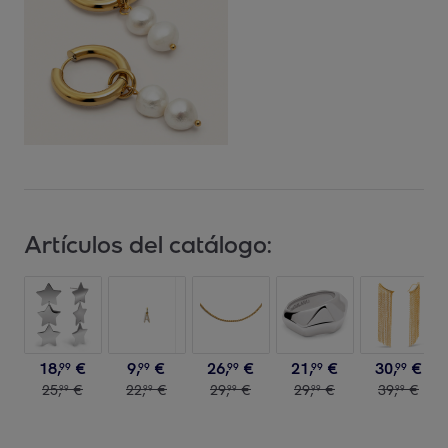
Artículos del catálogo:
18
,
€
9
,
€
26
,
€
21
,
€
30
,
€
99
99
99
99
99
25
,
€
22
,
€
29
,
€
29
,
€
39
,
€
99
99
99
99
99