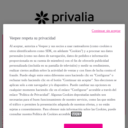
Continuar sin aceptar
Veepee respeta su privacidad
Al aceptar, autoriza a Veepee y sus socios a usar rastreadores (como cookies u
otros identificadores como SDK, en adelante "Cookies") y a procesar sus datos
personales (como sus datos de navegación, datos de pedidos e información
proporcionada en su cuenta de miembro) con el fin de ofrecerle publicidad
personalizada (incluida en su pantalla de televisión) y medir su rendimiento,
realizar ciertos análisis sobre la actividad de ventas y con fines de lucha contra el
fraude. Puede elegir entre estos diferentes usos haciendo clic en "Configurar" o
rechazar todo haciendo clic en el botón "Continuar sin aceptar". Sus elecciones se
aplican solo a este navegador y/o dispositivo. Puede cambiar sus opciones en
cualquier momento haciendo clic en el enlace “Configurar” accesible a través del
enlace "Política de Privacidad". Algunas Cookies depositadas también son
necesarias para el buen funcionamiento de nuestro servicio, como las que miden
el tráfico o permiten la presentación adaptada de nuestras ofertas, y no están
sujetas a consentimiento. Para obtener más información sobre las Cookies, puede
consultar nuestra Política de Cookies accesible
AQUÍ.