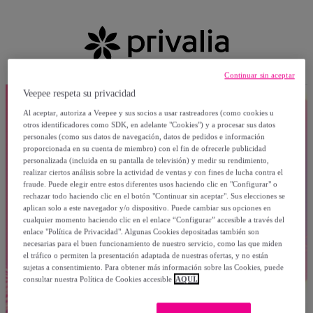
Continuar sin aceptar
Veepee respeta su privacidad
Al aceptar, autoriza a Veepee y sus socios a usar rastreadores (como cookies u
otros identificadores como SDK, en adelante "Cookies") y a procesar sus datos
personales (como sus datos de navegación, datos de pedidos e información
proporcionada en su cuenta de miembro) con el fin de ofrecerle publicidad
personalizada (incluida en su pantalla de televisión) y medir su rendimiento,
realizar ciertos análisis sobre la actividad de ventas y con fines de lucha contra el
fraude. Puede elegir entre estos diferentes usos haciendo clic en "Configurar" o
rechazar todo haciendo clic en el botón "Continuar sin aceptar". Sus elecciones se
aplican solo a este navegador y/o dispositivo. Puede cambiar sus opciones en
cualquier momento haciendo clic en el enlace “Configurar” accesible a través del
enlace "Política de Privacidad". Algunas Cookies depositadas también son
necesarias para el buen funcionamiento de nuestro servicio, como las que miden
el tráfico o permiten la presentación adaptada de nuestras ofertas, y no están
sujetas a consentimiento. Para obtener más información sobre las Cookies, puede
consultar nuestra Política de Cookies accesible
AQUÍ.