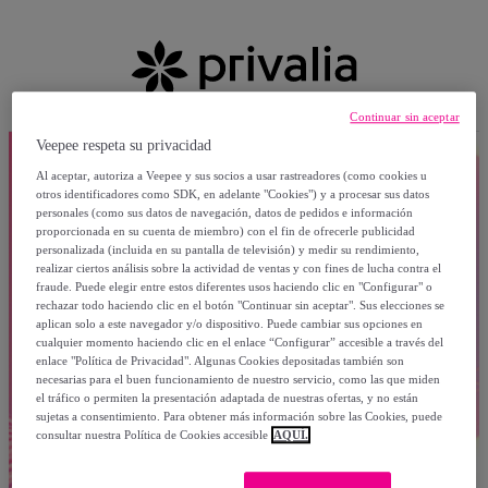
Continuar sin aceptar
Veepee respeta su privacidad
Al aceptar, autoriza a Veepee y sus socios a usar rastreadores (como cookies u
otros identificadores como SDK, en adelante "Cookies") y a procesar sus datos
personales (como sus datos de navegación, datos de pedidos e información
proporcionada en su cuenta de miembro) con el fin de ofrecerle publicidad
personalizada (incluida en su pantalla de televisión) y medir su rendimiento,
realizar ciertos análisis sobre la actividad de ventas y con fines de lucha contra el
fraude. Puede elegir entre estos diferentes usos haciendo clic en "Configurar" o
rechazar todo haciendo clic en el botón "Continuar sin aceptar". Sus elecciones se
aplican solo a este navegador y/o dispositivo. Puede cambiar sus opciones en
cualquier momento haciendo clic en el enlace “Configurar” accesible a través del
enlace "Política de Privacidad". Algunas Cookies depositadas también son
necesarias para el buen funcionamiento de nuestro servicio, como las que miden
el tráfico o permiten la presentación adaptada de nuestras ofertas, y no están
sujetas a consentimiento. Para obtener más información sobre las Cookies, puede
consultar nuestra Política de Cookies accesible
AQUÍ.