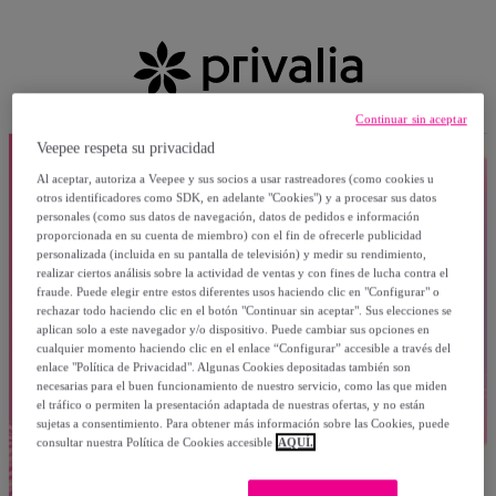
Continuar sin aceptar
Veepee respeta su privacidad
Al aceptar, autoriza a Veepee y sus socios a usar rastreadores (como cookies u
otros identificadores como SDK, en adelante "Cookies") y a procesar sus datos
personales (como sus datos de navegación, datos de pedidos e información
proporcionada en su cuenta de miembro) con el fin de ofrecerle publicidad
personalizada (incluida en su pantalla de televisión) y medir su rendimiento,
realizar ciertos análisis sobre la actividad de ventas y con fines de lucha contra el
fraude. Puede elegir entre estos diferentes usos haciendo clic en "Configurar" o
rechazar todo haciendo clic en el botón "Continuar sin aceptar". Sus elecciones se
aplican solo a este navegador y/o dispositivo. Puede cambiar sus opciones en
cualquier momento haciendo clic en el enlace “Configurar” accesible a través del
enlace "Política de Privacidad". Algunas Cookies depositadas también son
necesarias para el buen funcionamiento de nuestro servicio, como las que miden
el tráfico o permiten la presentación adaptada de nuestras ofertas, y no están
sujetas a consentimiento. Para obtener más información sobre las Cookies, puede
consultar nuestra Política de Cookies accesible
AQUÍ.