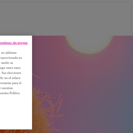
ontinuar sin aceptar
, en adelante
proporcionada en
y medir su
egir entre estos
. Sus elecciones
ic en el enlace
cesarias para el
e nuestras
uestra Política