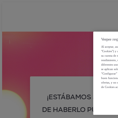
Veepee resp
Al aceptar, a
"Cookies") y 
su cuenta de 
rendimiento, r
diferentes us
se aplican so
“Configurar” 
buen funciona
ofertas, y no
de Cookies ac
¡ESTÁBAMOS SEGUR
DE HABERLO PUESTO