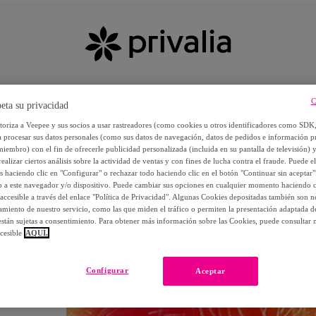
C
eta su privacidad
utoriza a Veepee y sus socios a usar rastreadores (como cookies u otros identificadores como SDK
a procesar sus datos personales (como sus datos de navegación, datos de pedidos e información 
miembro) con el fin de ofrecerle publicidad personalizada (incluida en su pantalla de televisión) 
ealizar ciertos análisis sobre la actividad de ventas y con fines de lucha contra el fraude. Puede el
os haciendo clic en "Configurar" o rechazar todo haciendo clic en el botón "Continuar sin aceptar"
lo a este navegador y/o dispositivo. Puede cambiar sus opciones en cualquier momento haciendo cl
accesible a través del enlace "Política de Privacidad". Algunas Cookies depositadas también son ne
miento de nuestro servicio, como las que miden el tráfico o permiten la presentación adaptada d
 están sujetas a consentimiento. Para obtener más información sobre las Cookies, puede consultar n
cesible
AQUÍ.
OS
Configurar
Aceptar
 POR