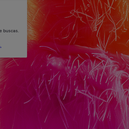
e buscas.
.