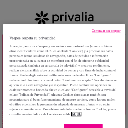
Continuar sin aceptar
Veepee respeta su privacidad
Al aceptar, autoriza a Veepee y sus socios a usar rastreadores (como cookies u
otros identificadores como SDK, en adelante "Cookies") y a procesar sus datos
personales (como sus datos de navegación, datos de pedidos e información
proporcionada en su cuenta de miembro) con el fin de ofrecerle publicidad
personalizada (incluida en su pantalla de televisión) y medir su rendimiento,
realizar ciertos análisis sobre la actividad de ventas y con fines de lucha contra el
fraude. Puede elegir entre estos diferentes usos haciendo clic en "Configurar" o
rechazar todo haciendo clic en el botón "Continuar sin aceptar". Sus elecciones se
aplican solo a este navegador y/o dispositivo. Puede cambiar sus opciones en
cualquier momento haciendo clic en el enlace “Configurar” accesible a través del
enlace "Política de Privacidad". Algunas Cookies depositadas también son
necesarias para el buen funcionamiento de nuestro servicio, como las que miden
el tráfico o permiten la presentación adaptada de nuestras ofertas, y no están
sujetas a consentimiento. Para obtener más información sobre las Cookies, puede
consultar nuestra Política de Cookies accesible
AQUÍ.