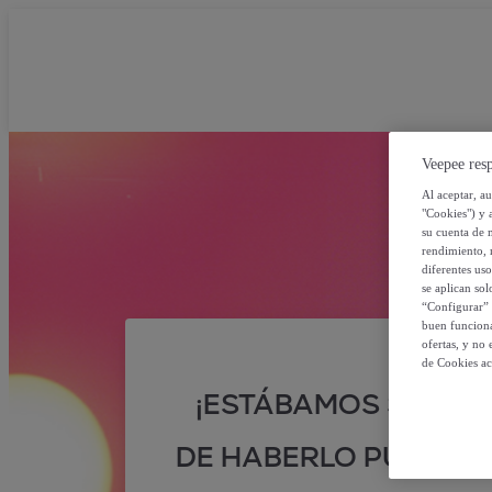
Veepee resp
Al aceptar, a
"Cookies") y 
su cuenta de 
rendimiento, r
diferentes us
se aplican so
“Configurar” 
buen funciona
ofertas, y no
de Cookies ac
¡ESTÁBAMOS SEGUR
DE HABERLO PUESTO