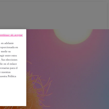
ontinuar sin aceptar
, en adelante
proporcionada en
y medir su
egir entre estos
. Sus elecciones
ic en el enlace
cesarias para el
e nuestras
uestra Política