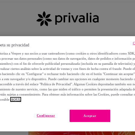
C
eta su privacidad
utoriza a Veepee y sus socios a usar rastreadores (como cookies u otros identificadores como SDK
a procesar sus datos personales (como sus datos de navegación, datos de pedidos e información 
miembro) con el fin de ofrecerle publicidad personalizada (incluida en su pantalla de televisión) 
ealizar ciertos análisis sobre la actividad de ventas y con fines de lucha contra el fraude. Puede el
os haciendo clic en "Configurar" o rechazar todo haciendo clic en el botón "Continuar sin aceptar"
lo a este navegador y/o dispositivo. Puede cambiar sus opciones en cualquier momento haciendo cl
accesible a través del enlace "Política de Privacidad". Algunas Cookies depositadas también son ne
miento de nuestro servicio, como las que miden el tráfico o permiten la presentación adaptada d
 están sujetas a consentimiento. Para obtener más información sobre las Cookies, puede consultar n
cesible
AQUÍ.
OS
Configurar
Aceptar
 POR