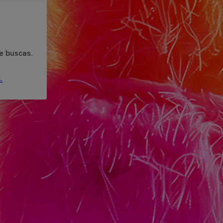
e buscas.
.