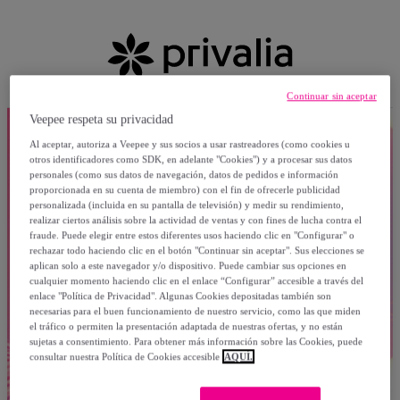
Continuar sin aceptar
Veepee respeta su privacidad
Al aceptar, autoriza a Veepee y sus socios a usar rastreadores (como cookies u
otros identificadores como SDK, en adelante "Cookies") y a procesar sus datos
personales (como sus datos de navegación, datos de pedidos e información
proporcionada en su cuenta de miembro) con el fin de ofrecerle publicidad
personalizada (incluida en su pantalla de televisión) y medir su rendimiento,
realizar ciertos análisis sobre la actividad de ventas y con fines de lucha contra el
fraude. Puede elegir entre estos diferentes usos haciendo clic en "Configurar" o
rechazar todo haciendo clic en el botón "Continuar sin aceptar". Sus elecciones se
aplican solo a este navegador y/o dispositivo. Puede cambiar sus opciones en
cualquier momento haciendo clic en el enlace “Configurar” accesible a través del
enlace "Política de Privacidad". Algunas Cookies depositadas también son
necesarias para el buen funcionamiento de nuestro servicio, como las que miden
el tráfico o permiten la presentación adaptada de nuestras ofertas, y no están
sujetas a consentimiento. Para obtener más información sobre las Cookies, puede
consultar nuestra Política de Cookies accesible
AQUÍ.