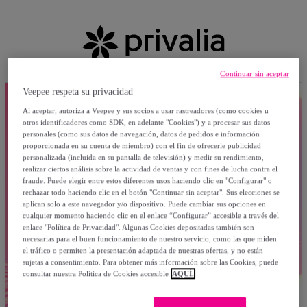
Continuar sin aceptar
Veepee respeta su privacidad
Al aceptar, autoriza a Veepee y sus socios a usar rastreadores (como cookies u
otros identificadores como SDK, en adelante "Cookies") y a procesar sus datos
personales (como sus datos de navegación, datos de pedidos e información
proporcionada en su cuenta de miembro) con el fin de ofrecerle publicidad
personalizada (incluida en su pantalla de televisión) y medir su rendimiento,
realizar ciertos análisis sobre la actividad de ventas y con fines de lucha contra el
fraude. Puede elegir entre estos diferentes usos haciendo clic en "Configurar" o
rechazar todo haciendo clic en el botón "Continuar sin aceptar". Sus elecciones se
aplican solo a este navegador y/o dispositivo. Puede cambiar sus opciones en
cualquier momento haciendo clic en el enlace “Configurar” accesible a través del
enlace "Política de Privacidad". Algunas Cookies depositadas también son
necesarias para el buen funcionamiento de nuestro servicio, como las que miden
el tráfico o permiten la presentación adaptada de nuestras ofertas, y no están
sujetas a consentimiento. Para obtener más información sobre las Cookies, puede
consultar nuestra Política de Cookies accesible
AQUÍ.