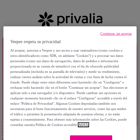
Continuar sin aceptar
Veepee respeta su privacidad
Al aceptar, autoriza a Veepee y sus socios a usar rastreadores (como cookies u
otros identificadores como SDK, en adelante "Cookies") y a procesar sus datos
personales (como sus datos de navegación, datos de pedidos e información
proporcionada en su cuenta de miembro) con el fin de ofrecerle publicidad
personalizada (incluida en su pantalla de televisión) y medir su rendimiento,
realizar ciertos análisis sobre la actividad de ventas y con fines de lucha contra el
fraude. Puede elegir entre estos diferentes usos haciendo clic en "Configurar" o
rechazar todo haciendo clic en el botón "Continuar sin aceptar". Sus elecciones se
aplican solo a este navegador y/o dispositivo. Puede cambiar sus opciones en
cualquier momento haciendo clic en el enlace “Configurar” accesible a través del
enlace "Política de Privacidad". Algunas Cookies depositadas también son
necesarias para el buen funcionamiento de nuestro servicio, como las que miden
el tráfico o permiten la presentación adaptada de nuestras ofertas, y no están
sujetas a consentimiento. Para obtener más información sobre las Cookies, puede
consultar nuestra Política de Cookies accesible
AQUÍ.