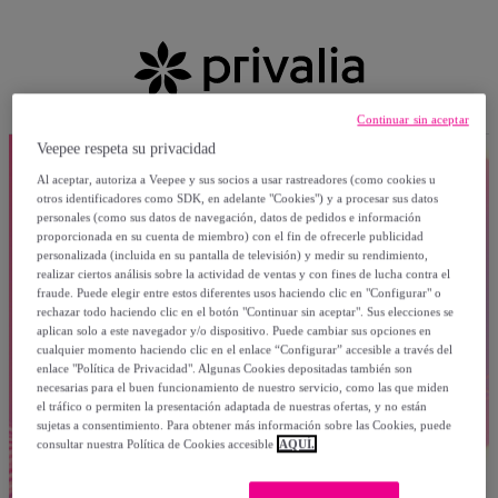
Continuar sin aceptar
Veepee respeta su privacidad
Al aceptar, autoriza a Veepee y sus socios a usar rastreadores (como cookies u
otros identificadores como SDK, en adelante "Cookies") y a procesar sus datos
personales (como sus datos de navegación, datos de pedidos e información
proporcionada en su cuenta de miembro) con el fin de ofrecerle publicidad
personalizada (incluida en su pantalla de televisión) y medir su rendimiento,
realizar ciertos análisis sobre la actividad de ventas y con fines de lucha contra el
fraude. Puede elegir entre estos diferentes usos haciendo clic en "Configurar" o
rechazar todo haciendo clic en el botón "Continuar sin aceptar". Sus elecciones se
aplican solo a este navegador y/o dispositivo. Puede cambiar sus opciones en
cualquier momento haciendo clic en el enlace “Configurar” accesible a través del
enlace "Política de Privacidad". Algunas Cookies depositadas también son
necesarias para el buen funcionamiento de nuestro servicio, como las que miden
el tráfico o permiten la presentación adaptada de nuestras ofertas, y no están
sujetas a consentimiento. Para obtener más información sobre las Cookies, puede
consultar nuestra Política de Cookies accesible
AQUÍ.