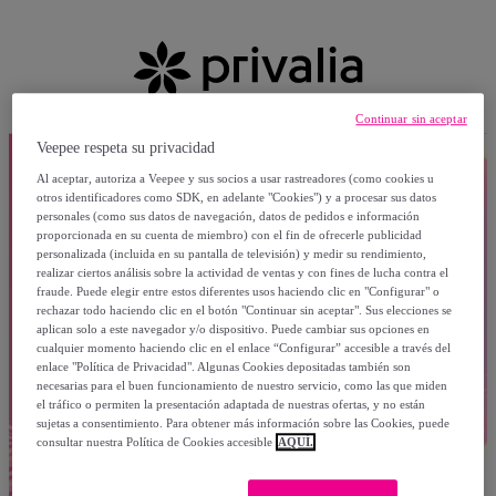
Continuar sin aceptar
Veepee respeta su privacidad
Al aceptar, autoriza a Veepee y sus socios a usar rastreadores (como cookies u
otros identificadores como SDK, en adelante "Cookies") y a procesar sus datos
personales (como sus datos de navegación, datos de pedidos e información
proporcionada en su cuenta de miembro) con el fin de ofrecerle publicidad
personalizada (incluida en su pantalla de televisión) y medir su rendimiento,
realizar ciertos análisis sobre la actividad de ventas y con fines de lucha contra el
fraude. Puede elegir entre estos diferentes usos haciendo clic en "Configurar" o
rechazar todo haciendo clic en el botón "Continuar sin aceptar". Sus elecciones se
aplican solo a este navegador y/o dispositivo. Puede cambiar sus opciones en
cualquier momento haciendo clic en el enlace “Configurar” accesible a través del
enlace "Política de Privacidad". Algunas Cookies depositadas también son
necesarias para el buen funcionamiento de nuestro servicio, como las que miden
el tráfico o permiten la presentación adaptada de nuestras ofertas, y no están
sujetas a consentimiento. Para obtener más información sobre las Cookies, puede
consultar nuestra Política de Cookies accesible
AQUÍ.