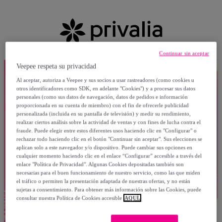
Continuar sin aceptar
Veepee respeta su privacidad
Al aceptar, autoriza a Veepee y sus socios a usar rastreadores (como cookies u
otros identificadores como SDK, en adelante "Cookies") y a procesar sus datos
personales (como sus datos de navegación, datos de pedidos e información
proporcionada en su cuenta de miembro) con el fin de ofrecerle publicidad
personalizada (incluida en su pantalla de televisión) y medir su rendimiento,
realizar ciertos análisis sobre la actividad de ventas y con fines de lucha contra el
fraude. Puede elegir entre estos diferentes usos haciendo clic en "Configurar" o
rechazar todo haciendo clic en el botón "Continuar sin aceptar". Sus elecciones se
aplican solo a este navegador y/o dispositivo. Puede cambiar sus opciones en
cualquier momento haciendo clic en el enlace “Configurar” accesible a través del
enlace "Política de Privacidad". Algunas Cookies depositadas también son
necesarias para el buen funcionamiento de nuestro servicio, como las que miden
el tráfico o permiten la presentación adaptada de nuestras ofertas, y no están
sujetas a consentimiento. Para obtener más información sobre las Cookies, puede
consultar nuestra Política de Cookies accesible
AQUÍ.