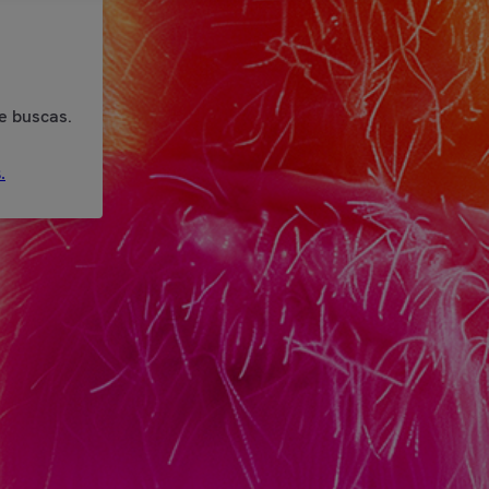
e buscas.
.