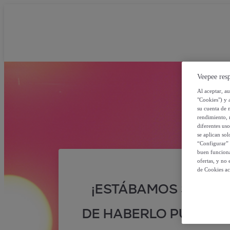
Veepee resp
Al aceptar, a
"Cookies") y 
su cuenta de 
rendimiento, r
diferentes us
se aplican so
“Configurar” 
buen funciona
ofertas, y no
de Cookies ac
¡ESTÁBAMOS SEGUR
DE HABERLO PUESTO