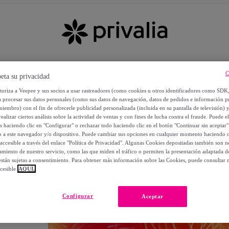
C
eta su privacidad
utoriza a Veepee y sus socios a usar rastreadores (como cookies u otros identificadores como SDK
a procesar sus datos personales (como sus datos de navegación, datos de pedidos e información 
miembro) con el fin de ofrecerle publicidad personalizada (incluida en su pantalla de televisión) 
ealizar ciertos análisis sobre la actividad de ventas y con fines de lucha contra el fraude. Puede el
os haciendo clic en "Configurar" o rechazar todo haciendo clic en el botón "Continuar sin aceptar"
lo a este navegador y/o dispositivo. Puede cambiar sus opciones en cualquier momento haciendo cl
accesible a través del enlace "Política de Privacidad". Algunas Cookies depositadas también son ne
miento de nuestro servicio, como las que miden el tráfico o permiten la presentación adaptada d
 están sujetas a consentimiento. Para obtener más información sobre las Cookies, puede consultar n
cesible
AQUÍ.
OS
Configurar
Aceptar
 POR