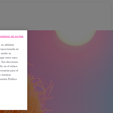
ontinuar sin aceptar
, en adelante
proporcionada en
y medir su
egir entre estos
. Sus elecciones
ic en el enlace
cesarias para el
e nuestras
uestra Política