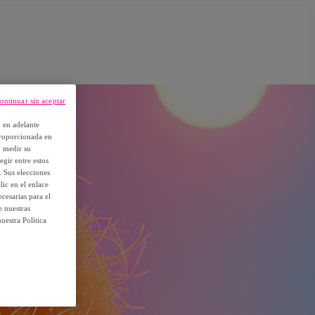
ontinuar sin aceptar
, en adelante
proporcionada en
y medir su
egir entre estos
. Sus elecciones
ic en el enlace
cesarias para el
e nuestras
uestra Política