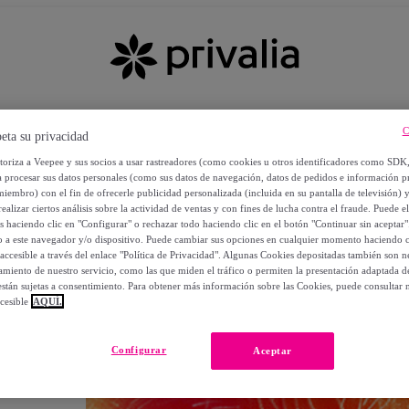
C
eta su privacidad
utoriza a Veepee y sus socios a usar rastreadores (como cookies u otros identificadores como SDK
a procesar sus datos personales (como sus datos de navegación, datos de pedidos e información 
miembro) con el fin de ofrecerle publicidad personalizada (incluida en su pantalla de televisión) 
ealizar ciertos análisis sobre la actividad de ventas y con fines de lucha contra el fraude. Puede el
os haciendo clic en "Configurar" o rechazar todo haciendo clic en el botón "Continuar sin aceptar"
lo a este navegador y/o dispositivo. Puede cambiar sus opciones en cualquier momento haciendo cl
accesible a través del enlace "Política de Privacidad". Algunas Cookies depositadas también son ne
miento de nuestro servicio, como las que miden el tráfico o permiten la presentación adaptada d
 están sujetas a consentimiento. Para obtener más información sobre las Cookies, puede consultar n
cesible
AQUÍ.
OS
Configurar
Aceptar
 POR