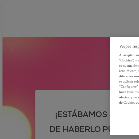
Veepee resp
Al aceptar, a
"Cookies") y 
su cuenta de 
rendimiento, r
diferentes us
se aplican so
“Configurar” 
buen funciona
ofertas, y no
de Cookies ac
¡ESTÁBAMOS SEGUR
DE HABERLO PUESTO