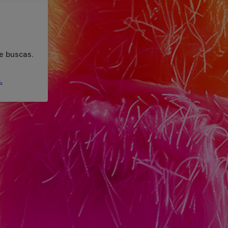
e buscas.
.