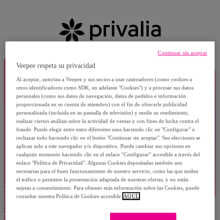
Continuar sin aceptar
Veepee respeta su privacidad
Al aceptar, autoriza a Veepee y sus socios a usar rastreadores (como cookies u
otros identificadores como SDK, en adelante "Cookies") y a procesar sus datos
personales (como sus datos de navegación, datos de pedidos e información
proporcionada en su cuenta de miembro) con el fin de ofrecerle publicidad
personalizada (incluida en su pantalla de televisión) y medir su rendimiento,
realizar ciertos análisis sobre la actividad de ventas y con fines de lucha contra el
fraude. Puede elegir entre estos diferentes usos haciendo clic en "Configurar" o
rechazar todo haciendo clic en el botón "Continuar sin aceptar". Sus elecciones se
aplican solo a este navegador y/o dispositivo. Puede cambiar sus opciones en
cualquier momento haciendo clic en el enlace “Configurar” accesible a través del
enlace "Política de Privacidad". Algunas Cookies depositadas también son
necesarias para el buen funcionamiento de nuestro servicio, como las que miden
el tráfico o permiten la presentación adaptada de nuestras ofertas, y no están
sujetas a consentimiento. Para obtener más información sobre las Cookies, puede
consultar nuestra Política de Cookies accesible
AQUÍ.