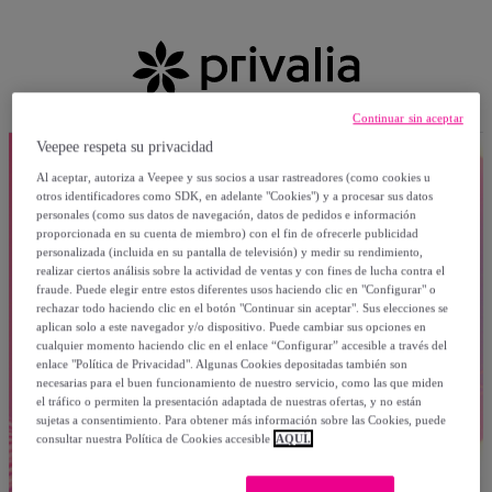
Continuar sin aceptar
Veepee respeta su privacidad
Al aceptar, autoriza a Veepee y sus socios a usar rastreadores (como cookies u
otros identificadores como SDK, en adelante "Cookies") y a procesar sus datos
personales (como sus datos de navegación, datos de pedidos e información
proporcionada en su cuenta de miembro) con el fin de ofrecerle publicidad
personalizada (incluida en su pantalla de televisión) y medir su rendimiento,
realizar ciertos análisis sobre la actividad de ventas y con fines de lucha contra el
fraude. Puede elegir entre estos diferentes usos haciendo clic en "Configurar" o
rechazar todo haciendo clic en el botón "Continuar sin aceptar". Sus elecciones se
aplican solo a este navegador y/o dispositivo. Puede cambiar sus opciones en
cualquier momento haciendo clic en el enlace “Configurar” accesible a través del
enlace "Política de Privacidad". Algunas Cookies depositadas también son
necesarias para el buen funcionamiento de nuestro servicio, como las que miden
el tráfico o permiten la presentación adaptada de nuestras ofertas, y no están
sujetas a consentimiento. Para obtener más información sobre las Cookies, puede
consultar nuestra Política de Cookies accesible
AQUÍ.