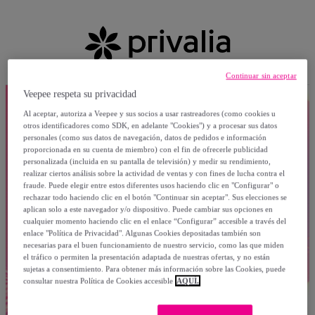
Continuar sin aceptar
Veepee respeta su privacidad
Al aceptar, autoriza a Veepee y sus socios a usar rastreadores (como cookies u
otros identificadores como SDK, en adelante "Cookies") y a procesar sus datos
personales (como sus datos de navegación, datos de pedidos e información
proporcionada en su cuenta de miembro) con el fin de ofrecerle publicidad
personalizada (incluida en su pantalla de televisión) y medir su rendimiento,
realizar ciertos análisis sobre la actividad de ventas y con fines de lucha contra el
fraude. Puede elegir entre estos diferentes usos haciendo clic en "Configurar" o
rechazar todo haciendo clic en el botón "Continuar sin aceptar". Sus elecciones se
aplican solo a este navegador y/o dispositivo. Puede cambiar sus opciones en
cualquier momento haciendo clic en el enlace “Configurar” accesible a través del
enlace "Política de Privacidad". Algunas Cookies depositadas también son
necesarias para el buen funcionamiento de nuestro servicio, como las que miden
el tráfico o permiten la presentación adaptada de nuestras ofertas, y no están
sujetas a consentimiento. Para obtener más información sobre las Cookies, puede
consultar nuestra Política de Cookies accesible
AQUÍ.