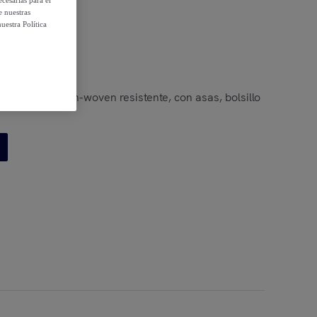
cesarias para el
e nuestras
uestra Política
maletero en non-woven resistente, con asas, bolsillo