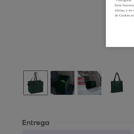
“Configurar” 
buen funciona
ofertas, y no
de Cookies ac
Entrega