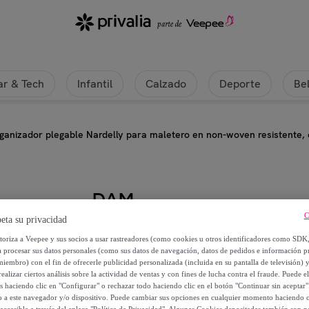
r & Tech
Infantil
Calzado
Deporte
Be
ganizador plegable Nardelly para maletero en non-woven resistente, co
DAM
C
eta su privacidad
Organizador plegable Nardelly pa
utoriza a Veepee y sus socios a usar rastreadores (como cookies u otros identificadores como SDK
con asas, bolsillo frontal y base rí
a procesar sus datos personales (como sus datos de navegación, datos de pedidos e información 
miembro) con el fin de ofrecerle publicidad personalizada (incluida en su pantalla de televisión) 
ealizar ciertos análisis sobre la actividad de ventas y con fines de lucha contra el fraude. Puede el
10
,
€
99
os haciendo clic en "Configurar" o rechazar todo haciendo clic en el botón "Continuar sin aceptar"
lo a este navegador y/o dispositivo. Puede cambiar sus opciones en cualquier momento haciendo cl