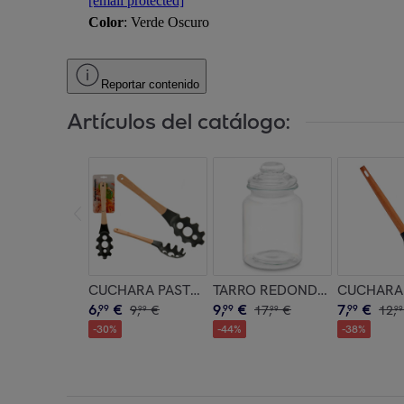
[email protected]
Color
: Verde Oscuro
Reportar contenido
Artículos del catálogo:
CUCHARA PASTA SURT COLOR aleatorio
TARRO REDONDO LISO TAPA 
CUCHARA 
6
,
€
9
,
€
7
,
€
99
9
,
€
99
17
,
€
99
12
,
99
99
99
-
30
%
-
44
%
-
38
%