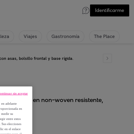
Identificarme
lleza
Viajes
Gastronomía
The Place
n asas, bolsillo frontal y base rígida.
ontinuar sin aceptar
ra maletero en non-woven resistente,
, en adelante
gida.
proporcionada en
y medir su
egir entre estos
. Sus elecciones
ic en el enlace