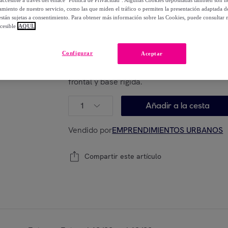
accesible a través del enlace "Política de Privacidad". Algunas Cookies depositadas también son ne
19
,
€
99
miento de nuestro servicio, como las que miden el tráfico o permiten la presentación adaptada d
-
45
%
 están sujetas a consentimiento. Para obtener más información sobre las Cookies, puede consultar n
cesible
AQUÍ.
Configurar
Aceptar
Están agotándose
Modelo:
Organizador plegable Nardelly para 
frontal y base rígida.
1
Añadir a la cesta
Vendido por
EMPRENDIMIENTOS URBANOS
Compartir este artículo