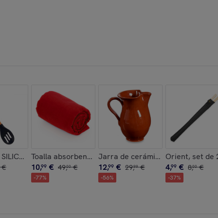
CRISTAL 900ML
SILICONA MANGO MADERA DE HAYA 30,5CM
Toalla absorbente Yarg 138x72 cm.
Jarra de cerámica refractaria de
Orient, set de 
10
,
€
12
,
€
4
,
€
€
99
49
,
€
99
29
,
€
99
8
,
€
00
99
00
-
77
%
-
56
%
-
37
%