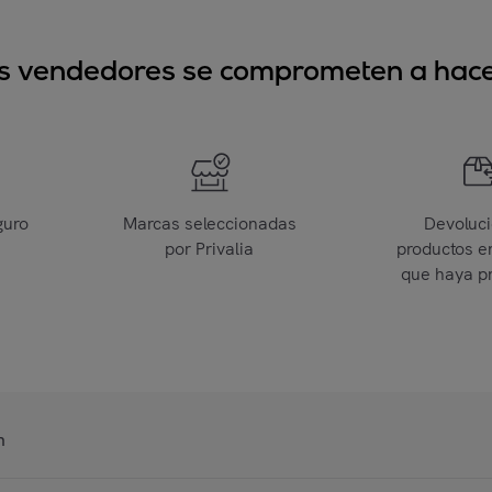
sus vendedores se comprometen a hacer
guro
Marcas seleccionadas
Devoluc
por Privalia
productos e
que haya p
n