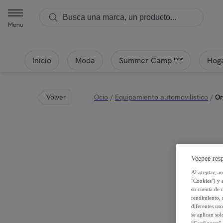
Menu
Inicio
Moda
Hoga
new
Summer Camp
Volver
Ocio
/
Equipamiento automovilistico
/
Or
Veepee resp
Al aceptar, a
"Cookies") y 
su cuenta de 
rendimiento, r
diferentes us
se aplican so