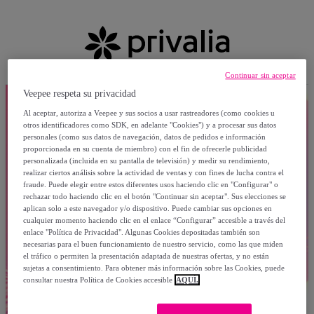
Continuar sin aceptar
Veepee respeta su privacidad
Al aceptar, autoriza a Veepee y sus socios a usar rastreadores (como cookies u
otros identificadores como SDK, en adelante "Cookies") y a procesar sus datos
personales (como sus datos de navegación, datos de pedidos e información
proporcionada en su cuenta de miembro) con el fin de ofrecerle publicidad
personalizada (incluida en su pantalla de televisión) y medir su rendimiento,
realizar ciertos análisis sobre la actividad de ventas y con fines de lucha contra el
fraude. Puede elegir entre estos diferentes usos haciendo clic en "Configurar" o
rechazar todo haciendo clic en el botón "Continuar sin aceptar". Sus elecciones se
aplican solo a este navegador y/o dispositivo. Puede cambiar sus opciones en
cualquier momento haciendo clic en el enlace “Configurar” accesible a través del
enlace "Política de Privacidad". Algunas Cookies depositadas también son
necesarias para el buen funcionamiento de nuestro servicio, como las que miden
el tráfico o permiten la presentación adaptada de nuestras ofertas, y no están
sujetas a consentimiento. Para obtener más información sobre las Cookies, puede
consultar nuestra Política de Cookies accesible
AQUÍ.