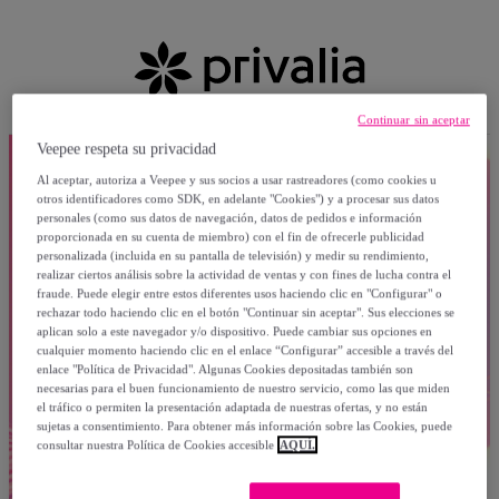
Continuar sin aceptar
Veepee respeta su privacidad
Al aceptar, autoriza a Veepee y sus socios a usar rastreadores (como cookies u
otros identificadores como SDK, en adelante "Cookies") y a procesar sus datos
personales (como sus datos de navegación, datos de pedidos e información
proporcionada en su cuenta de miembro) con el fin de ofrecerle publicidad
personalizada (incluida en su pantalla de televisión) y medir su rendimiento,
realizar ciertos análisis sobre la actividad de ventas y con fines de lucha contra el
fraude. Puede elegir entre estos diferentes usos haciendo clic en "Configurar" o
rechazar todo haciendo clic en el botón "Continuar sin aceptar". Sus elecciones se
aplican solo a este navegador y/o dispositivo. Puede cambiar sus opciones en
cualquier momento haciendo clic en el enlace “Configurar” accesible a través del
enlace "Política de Privacidad". Algunas Cookies depositadas también son
necesarias para el buen funcionamiento de nuestro servicio, como las que miden
el tráfico o permiten la presentación adaptada de nuestras ofertas, y no están
sujetas a consentimiento. Para obtener más información sobre las Cookies, puede
consultar nuestra Política de Cookies accesible
AQUÍ.