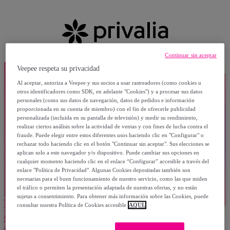
Continuar sin aceptar
Veepee respeta su privacidad
Al aceptar, autoriza a Veepee y sus socios a usar rastreadores (como cookies u
otros identificadores como SDK, en adelante "Cookies") y a procesar sus datos
personales (como sus datos de navegación, datos de pedidos e información
proporcionada en su cuenta de miembro) con el fin de ofrecerle publicidad
personalizada (incluida en su pantalla de televisión) y medir su rendimiento,
realizar ciertos análisis sobre la actividad de ventas y con fines de lucha contra el
fraude. Puede elegir entre estos diferentes usos haciendo clic en "Configurar" o
rechazar todo haciendo clic en el botón "Continuar sin aceptar". Sus elecciones se
aplican solo a este navegador y/o dispositivo. Puede cambiar sus opciones en
cualquier momento haciendo clic en el enlace “Configurar” accesible a través del
enlace "Política de Privacidad". Algunas Cookies depositadas también son
necesarias para el buen funcionamiento de nuestro servicio, como las que miden
el tráfico o permiten la presentación adaptada de nuestras ofertas, y no están
sujetas a consentimiento. Para obtener más información sobre las Cookies, puede
consultar nuestra Política de Cookies accesible
AQUÍ.