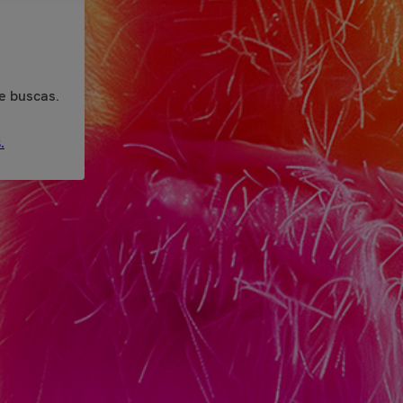
e buscas.
.