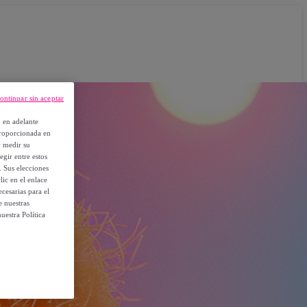
ontinuar sin aceptar
, en adelante
proporcionada en
y medir su
egir entre estos
. Sus elecciones
ic en el enlace
cesarias para el
e nuestras
uestra Política