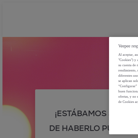
Veepee resp
Al aceptar, a
"Cookies") y 
su cuenta de 
rendimiento, r
diferentes us
se aplican so
“Configurar” 
buen funciona
ofertas, y no
de Cookies ac
¡ESTÁBAMOS SEGUR
DE HABERLO PUESTO