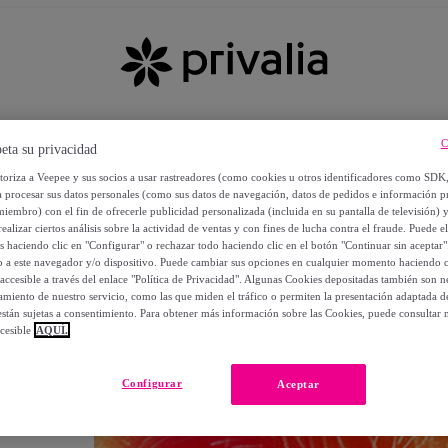
C
eta su privacidad
utoriza a Veepee y sus socios a usar rastreadores (como cookies u otros identificadores como SDK
a procesar sus datos personales (como sus datos de navegación, datos de pedidos e información 
miembro) con el fin de ofrecerle publicidad personalizada (incluida en su pantalla de televisión) 
ealizar ciertos análisis sobre la actividad de ventas y con fines de lucha contra el fraude. Puede el
os haciendo clic en "Configurar" o rechazar todo haciendo clic en el botón "Continuar sin aceptar"
lo a este navegador y/o dispositivo. Puede cambiar sus opciones en cualquier momento haciendo cl
accesible a través del enlace "Política de Privacidad". Algunas Cookies depositadas también son ne
miento de nuestro servicio, como las que miden el tráfico o permiten la presentación adaptada d
 están sujetas a consentimiento. Para obtener más información sobre las Cookies, puede consultar n
cesible
AQUÍ.
OS
Configurar
Aceptar
 POR