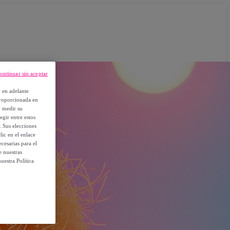
ontinuar sin aceptar
, en adelante
proporcionada en
y medir su
egir entre estos
. Sus elecciones
ic en el enlace
cesarias para el
e nuestras
uestra Política