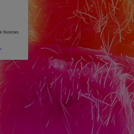
e buscas.
.