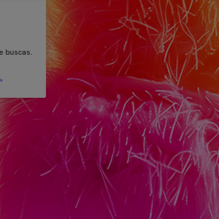
e buscas.
.