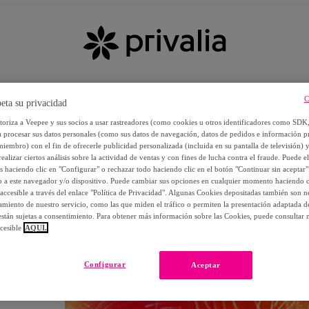
C
eta su privacidad
utoriza a Veepee y sus socios a usar rastreadores (como cookies u otros identificadores como SDK
a procesar sus datos personales (como sus datos de navegación, datos de pedidos e información 
miembro) con el fin de ofrecerle publicidad personalizada (incluida en su pantalla de televisión) 
ealizar ciertos análisis sobre la actividad de ventas y con fines de lucha contra el fraude. Puede el
os haciendo clic en "Configurar" o rechazar todo haciendo clic en el botón "Continuar sin aceptar"
lo a este navegador y/o dispositivo. Puede cambiar sus opciones en cualquier momento haciendo cl
accesible a través del enlace "Política de Privacidad". Algunas Cookies depositadas también son ne
miento de nuestro servicio, como las que miden el tráfico o permiten la presentación adaptada d
 están sujetas a consentimiento. Para obtener más información sobre las Cookies, puede consultar n
cesible
AQUÍ.
OS
Configurar
Aceptar
 POR