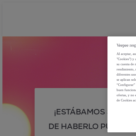
Veepee resp
Al aceptar, a
"Cookies") y 
su cuenta de 
rendimiento, r
diferentes us
se aplican so
“Configurar” 
buen funciona
ofertas, y no
de Cookies ac
¡ESTÁBAMOS SEGUR
DE HABERLO PUESTO