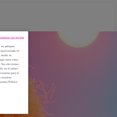
ontinuar sin aceptar
, en adelante
proporcionada en
y medir su
egir entre estos
. Sus elecciones
ic en el enlace
cesarias para el
e nuestras
uestra Política