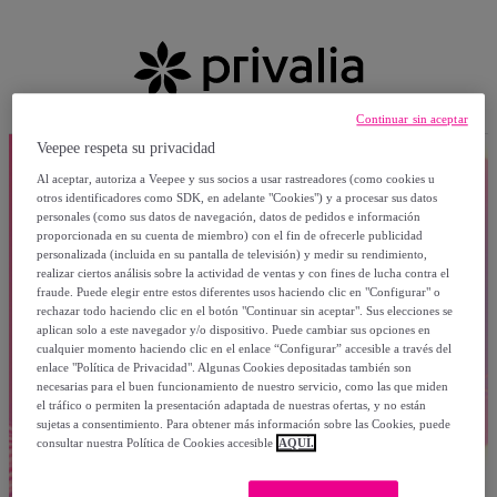
Continuar sin aceptar
Veepee respeta su privacidad
Al aceptar, autoriza a Veepee y sus socios a usar rastreadores (como cookies u
otros identificadores como SDK, en adelante "Cookies") y a procesar sus datos
personales (como sus datos de navegación, datos de pedidos e información
proporcionada en su cuenta de miembro) con el fin de ofrecerle publicidad
personalizada (incluida en su pantalla de televisión) y medir su rendimiento,
realizar ciertos análisis sobre la actividad de ventas y con fines de lucha contra el
fraude. Puede elegir entre estos diferentes usos haciendo clic en "Configurar" o
rechazar todo haciendo clic en el botón "Continuar sin aceptar". Sus elecciones se
aplican solo a este navegador y/o dispositivo. Puede cambiar sus opciones en
cualquier momento haciendo clic en el enlace “Configurar” accesible a través del
enlace "Política de Privacidad". Algunas Cookies depositadas también son
necesarias para el buen funcionamiento de nuestro servicio, como las que miden
el tráfico o permiten la presentación adaptada de nuestras ofertas, y no están
sujetas a consentimiento. Para obtener más información sobre las Cookies, puede
consultar nuestra Política de Cookies accesible
AQUÍ.