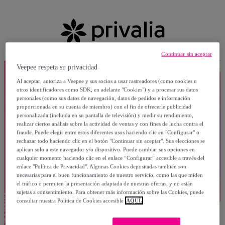
Continuar sin aceptar
Veepee respeta su privacidad
Al aceptar, autoriza a Veepee y sus socios a usar rastreadores (como cookies u
otros identificadores como SDK, en adelante "Cookies") y a procesar sus datos
personales (como sus datos de navegación, datos de pedidos e información
proporcionada en su cuenta de miembro) con el fin de ofrecerle publicidad
personalizada (incluida en su pantalla de televisión) y medir su rendimiento,
realizar ciertos análisis sobre la actividad de ventas y con fines de lucha contra el
fraude. Puede elegir entre estos diferentes usos haciendo clic en "Configurar" o
rechazar todo haciendo clic en el botón "Continuar sin aceptar". Sus elecciones se
aplican solo a este navegador y/o dispositivo. Puede cambiar sus opciones en
cualquier momento haciendo clic en el enlace “Configurar” accesible a través del
enlace "Política de Privacidad". Algunas Cookies depositadas también son
necesarias para el buen funcionamiento de nuestro servicio, como las que miden
el tráfico o permiten la presentación adaptada de nuestras ofertas, y no están
sujetas a consentimiento. Para obtener más información sobre las Cookies, puede
consultar nuestra Política de Cookies accesible
AQUÍ.