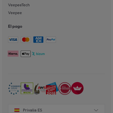
VeepeeTech
Veepee
El pago
Privalia ES