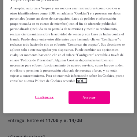
62
,
€
99
Al aceptar, autoriza a Veepee y sus socios a usar rastreadores (como cookies u
otros identificadores como SDK, en adelante "Cookies") y a procesar sus datos
129
,
€
99
personales (como sus datos de navegación, datos de pedidos e información
proporcionada en su cuenta de miembro) con el fin de ofrecerle publicidad
-
51
%
personalizada (incluida en su pantalla de televisión) y medir su rendimiento,
realizar ciertos análisis sobre la actividad de ventas y con fines de lucha contra el
fraude. Puede elegir entre estos diferentes usos haciendo clic en "Configurar" o
Posible recogida de tu antiguo producto
ver condiciones
,
rechazar todo haciendo clic en el botón "Continuar sin aceptar". Sus elecciones se
aplican solo a este navegador y/o dispositivo. Puede cambiar sus opciones en
cualquier momento haciendo clic en el enlace “Configurar” accesible a través del
Vendido por
EMPRENDIMIENTOS URBANOS
enlace "Política de Privacidad". Algunas Cookies depositadas también son
necesarias para el buen funcionamiento de nuestro servicio, como las que miden
el tráfico o permiten la presentación adaptada de nuestras ofertas, y no están
sujetas a consentimiento. Para obtener más información sobre las Cookies, puede
consultar nuestra Política de Cookies accesible
AQUÍ.
Entrega
Configurar
Aceptar
Envío gratis
Entrega: Entre el
11/08
y el
14/08