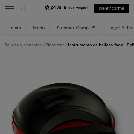
Identificarme
Inicio
Moda
Hogar & Tec
new
Summer Camp
Belleza y bienestar
/
Bienestar
/
Instrumento de belleza facial. EMS